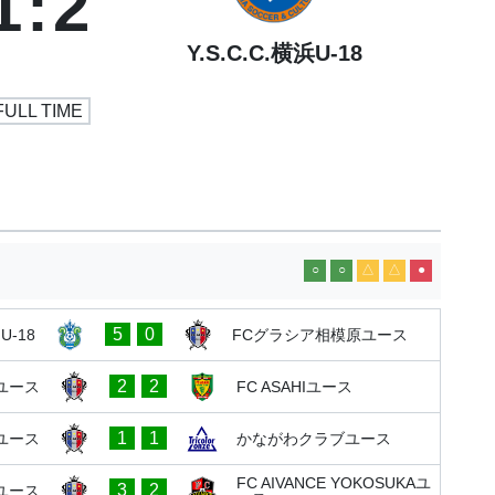
1
:
2
Y.S.C.C.横浜U-18
FULL TIME
○
○
△
△
●
5
0
-18
FCグラシア相模原ユース
2
2
ユース
FC ASAHIユース
1
1
ユース
かながわクラブユース
FC AIVANCE YOKOSUKAユ
3
2
ユース