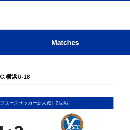
Matches
C.横浜U-18
クラブユースサッカー新人戦
| ２回戦