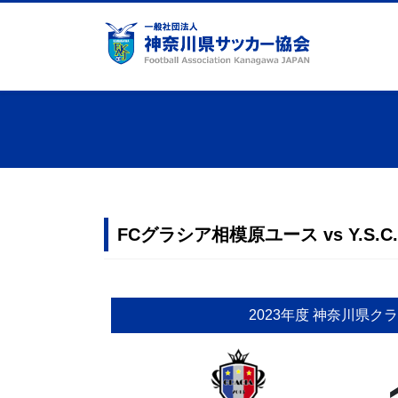
コ
ナ
ン
ビ
テ
ゲ
ン
ー
ツ
シ
へ
ョ
ス
ン
キ
に
ッ
移
プ
動
FCグラシア相模原ユース vs Y.S.C.
2023年度 神奈川県