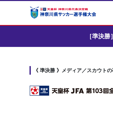
コ
ナ
ン
ビ
テ
ゲ
ン
ー
ツ
シ
へ
ョ
［準決勝
ス
ン
キ
に
ッ
移
プ
動
《 準決勝 》メディア／スカウト