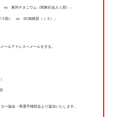
Ｊ３） vs 東邦チタニウム（関東社会人１部）」
学３部） vs SC相模原（Ｊ３）」
メールアドレスへメールをする。
号）
別
ッカー協会・県選手権部会より返信いたします。