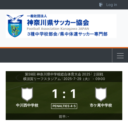
Skip to content
Log in
第59回 神奈川県中学校総合体育大会 2025
２回戦
|
横須賀リーフスタジアム
2025-7-29（火）
-
09:00
|
1
:
1
中川西中学校
市ケ尾中学校
PENALTIES 4-5
前半: -