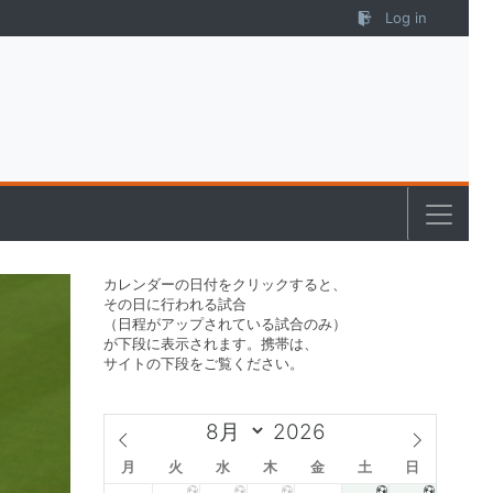
Log in
カレンダーの日付をクリックすると、
その日に行われる試合
（日程がアップされている試合のみ）
が下段に表示されます。携帯は、
サイトの下段をご覧ください。
月
火
水
木
金
土
日