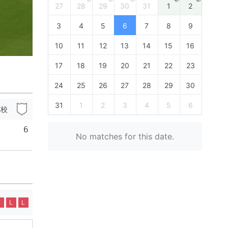
27
28
29
30
31
1
2
3
4
5
6
7
8
9
10
11
12
13
14
15
16
17
18
19
20
21
22
23
24
25
26
27
28
29
30
31
1
2
3
4
5
6
学校
6
No matches for this date.
L
L
L