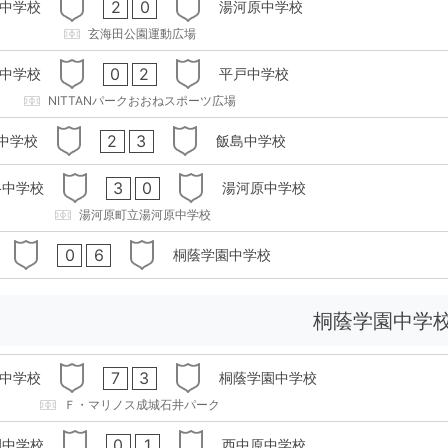
2
0
中学校
湯河原中学校
玄海田公園運動広場
0
2
中学校
平戸中学校
NITTANパークおおねスポーツ広場
2
3
中学校
飯島中学校
3
0
谷中学校
湯河原中学校
湯河原町立湯河原中学校
0
6
桐蔭学園中学校
桐蔭学園中学
7
3
中学校
桐蔭学園中学校
Ｆ・マリノス成城石井パーク
0
1
園中学校
西中原中学校