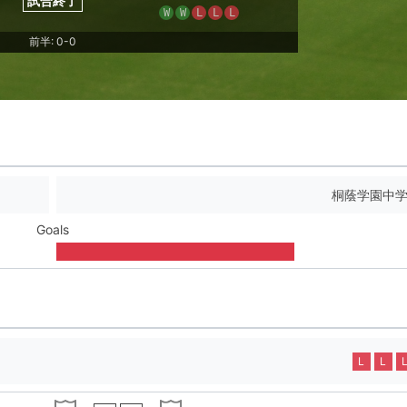
試合終了
W
W
L
L
L
前半: 0-0
桐蔭学園中
Goals
L
L