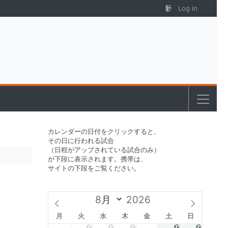
Log in
カレンダーの日付をクリックすると、
その日に行われる試合
（日程がアップされている試合のみ）
が下段に表示されます。携帯は、
サイトの下段をご覧ください。
月
火
水
木
金
土
日