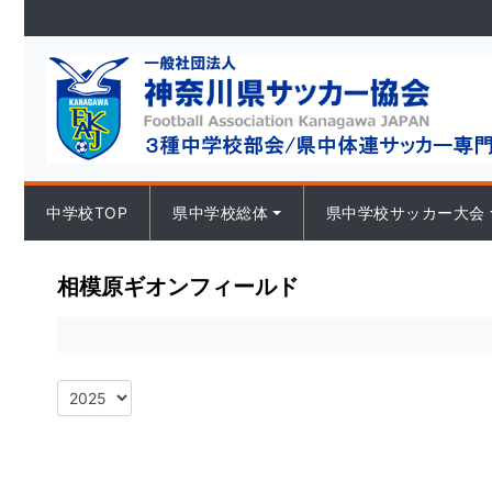
Skip to content
中学校TOP
県中学校総体
県中学校サッカー大会
相模原ギオンフィールド