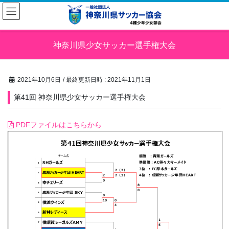
コ
ナ
ン
ビ
テ
ゲ
ン
ー
神奈川県少女サッカー選手権大会
ツ
シ
へ
ョ
ス
ン
キ
に
2021年10月6日
/ 最終更新日時 :
2021年11月1日
ッ
移
第41回 神奈川県少女サッカー選手権大会
プ
動
PDFファイルはこちらから