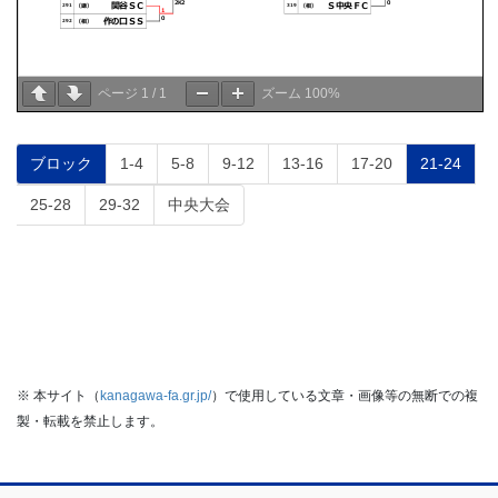
ページ
1
/
1
ズーム
100%
固
固
固
固
固
固
固
ブロック
1-4
5-8
9-12
13-16
17-20
21-24
定
定
定
定
定
定
定
固
固
固
25-28
29-32
中央大会
ペ
ペ
ペ
ペ
ペ
ペ
ペ
定
定
定
ー
ー
ー
ー
ー
ー
ー
ペ
ペ
ペ
ジ
ジ
ジ
ジ
ジ
ジ
ジ
ー
ー
ー
ジ
ジ
ジ
※ 本サイト（
kanagawa-fa.gr.jp/
）で使用している文章・画像等の無断での複
製・転載を禁止します。