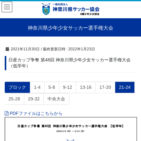
コ
ナ
ン
ビ
テ
ゲ
ン
ー
神奈川県少年少女サッカー選手権大会
ツ
シ
へ
ョ
ス
ン
キ
に
2021年11月30日
/ 最終更新日時 :
2022年1月23日
ッ
移
日産カップ争奪 第48回 神奈川県少年少女サッカー選手権大会
プ
動
（低学年）
固
固
固
固
固
固
固
ブロック
1-4
5-8
9-12
13-16
17-20
21-24
定
定
定
定
定
定
定
固
固
固
25-28
29-32
中央大会
ペ
ペ
ペ
ペ
ペ
ペ
ペ
定
定
定
ー
ー
ー
ー
ー
ー
ー
ペ
ペ
ペ
PDFファイルはこちらから
ジ
ジ
ジ
ジ
ジ
ジ
ジ
ー
ー
ー
ジ
ジ
ジ