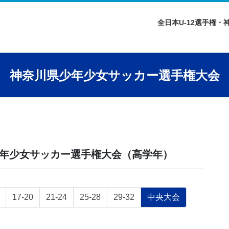
全日本U-12選手権・
神奈川県少年少女サッカー選手権大会
県少年少女サッカー選手権大会（高学年）
固
固
固
固
固
17-20
21-24
25-28
29-32
中央大会
定
定
定
定
定
ペ
ペ
ペ
ペ
ペ