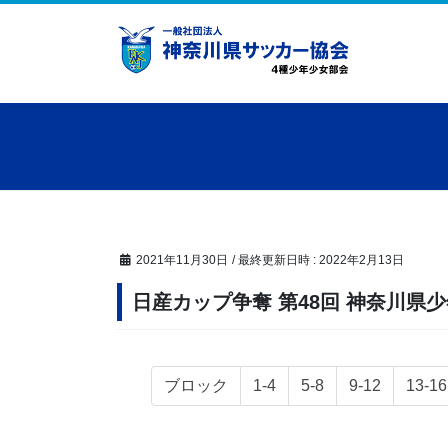
コ
ナ
ン
ビ
テ
ゲ
ン
ー
ツ
シ
へ
ョ
ス
ン
キ
に
ッ
移
プ
動
2021年11月30日
/ 最終更新日時 :
2022年2月13日
日産カップ争奪 第48回 神奈川
固
固
固
固
固
ブロック
1-4
5-8
9-12
13-16
定
定
定
定
定
ペ
ペ
ペ
ペ
ペ