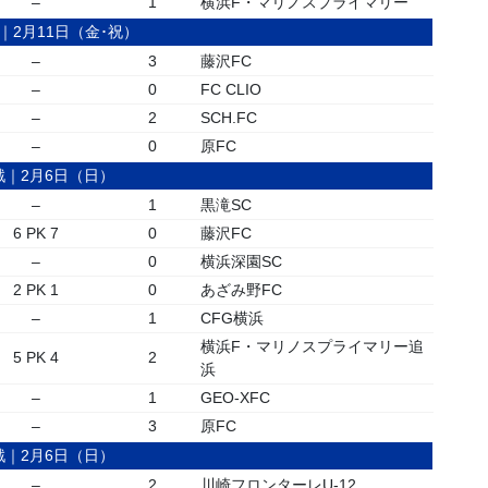
–
1
横浜F・マリノスプライマリー
｜2月11日（金･祝）
–
3
藤沢FC
–
0
FC CLIO
–
2
SCH.FC
–
0
原FC
戦｜2月6日（日）
–
1
黒滝SC
6 PK 7
0
藤沢FC
–
0
横浜深園SC
2 PK 1
0
あざみ野FC
–
1
CFG横浜
横浜F・マリノスプライマリー追
5 PK 4
2
浜
–
1
GEO-XFC
–
3
原FC
戦｜2月6日（日）
–
2
川崎フロンターレU-12