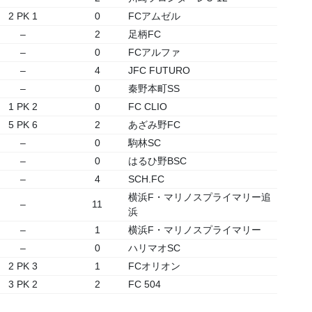
2 PK 1
0
FCアムゼル
–
2
足柄FC
–
0
FCアルファ
–
4
JFC FUTURO
–
0
秦野本町SS
1 PK 2
0
FC CLIO
5 PK 6
2
あざみ野FC
–
0
駒林SC
–
0
はるひ野BSC
–
4
SCH.FC
横浜F・マリノスプライマリー追
–
11
浜
–
1
横浜F・マリノスプライマリー
–
0
ハリマオSC
2 PK 3
1
FCオリオン
3 PK 2
2
FC 504