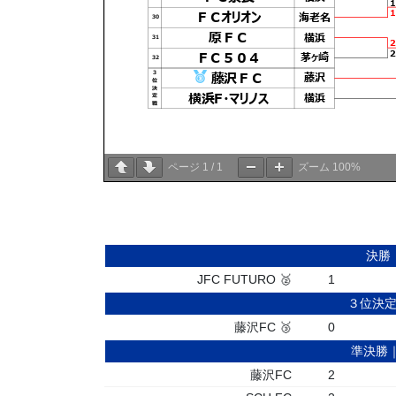
ページ
1
/
1
ズーム
100%
決勝
JFC FUTURO 🥈
1
３位決定
藤沢FC 🥉
0
準決勝｜
藤沢FC
2