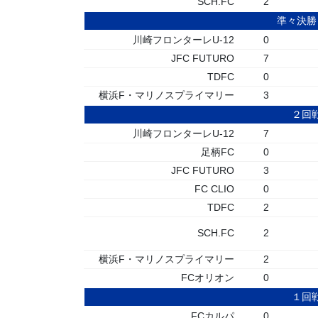
SCH.FC
2
準々決勝
川崎フロンターレU-12
0
JFC FUTURO
7
TDFC
0
横浜F・マリノスプライマリー
3
２回
川崎フロンターレU-12
7
足柄FC
0
JFC FUTURO
3
FC CLIO
0
TDFC
2
SCH.FC
2
横浜F・マリノスプライマリー
2
FCオリオン
0
１回
FCカルパ
0