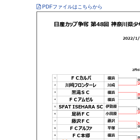
ー
ー
ー
ー
ー
PDFファイルはこちらから
ジ
ジ
ジ
ジ
ジ