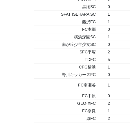
黒滝SC
0
SFAT ISEHARA SC
1
藤沢FC
1
FC本郷
0
横浜深園SC
1
南が丘少年少女SC
0
SFC平塚
2
TDFC
5
CFG横浜
1
野川キッカーズFC
0
FC南瀬谷
1
FC中原
0
GEO-XFC
2
FC奈良
1
原FC
2