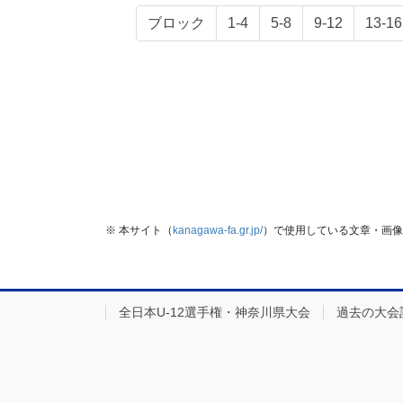
固
固
固
固
固
ブロック
1-4
5-8
9-12
13-16
定
定
定
定
定
ペ
ペ
ペ
ペ
ペ
ー
ー
ー
ー
ー
ジ
ジ
ジ
ジ
ジ
※ 本サイト（
kanagawa-fa.gr.jp/
）で使用している文章・画像
全日本U-12選手権・神奈川県大会
過去の大会