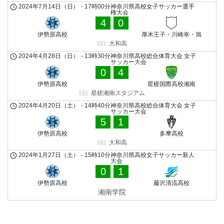
2024年7月14日（日）
-
17時00分
神奈川県高校女子サッカー選手
権大会
4
0
伊勢原高校
厚木王子・川崎幸・旭
大和高
2024年4月28日（日）
-
13時30分
神奈川県高校総合体育大会 女子
サッカー大会
0
4
伊勢原高校
星槎国際高校湘南
星槎湘南スタジアム
2024年4月20日（土）
-
14時40分
神奈川県高校総合体育大会 女子
サッカー大会
5
1
伊勢原高校
多摩高校
大和高
2024年1月27日（土）
-
15時10分
神奈川県高校女子サッカー新人
大会
0
1
伊勢原高校
藤沢清流高校
湘南学院