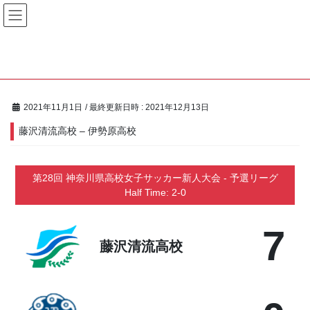
コ
ナ
ン
ビ
テ
ゲ
ン
ー
Matches
ツ
シ
へ
ョ
ス
ン
キ
に
2021年11月1日
/ 最終更新日時 :
2021年12月13日
ッ
移
藤沢清流高校 – 伊勢原高校
プ
動
第28回 神奈川県高校女子サッカー新人大会 - 予選リーグ
Half Time: 2-0
7
藤沢清流高校