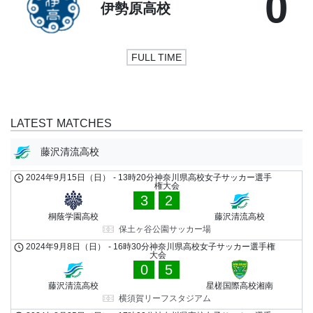
0
伊勢原高校
FULL TIME
LATEST MATCHES
藤沢清流高校
2024年9月15日（日）
-
13時20分
神奈川県高校女子サッカー選手
権大会
3
2
桐蔭学園高校
藤沢清流高校
保土ヶ谷公園サッカー場
2024年9月8日（日）
-
16時30分
神奈川県高校女子サッカー選手権
大会
0
5
藤沢清流高校
星槎国際高校湘南
横須賀リーフスタジアム