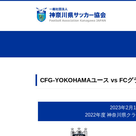
コ
ナ
ン
ビ
テ
ゲ
ン
ー
ツ
シ
へ
ョ
ス
ン
キ
に
ッ
移
プ
動
CFG-YOKOHAMAユース vs 
2023年2月
2022年度 神奈川県