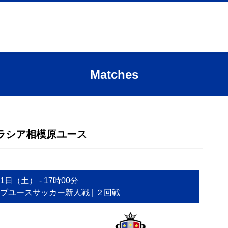
Matches
FCグラシア相模原ユース
11日（土）
-
17時00分
クラブユースサッカー新人戦
| ２回戦