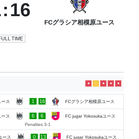
1
:
16
FCグラシア相模原ユース
FULL TIME
●
△
●
●
●
1
16
Aユース
FCグラシア相模原ユース
6
6
Aユース
​FC jugar Yokosukaユース
Penalties 3-1
0
13
Aユース
​FC jugar Yokosukaユース