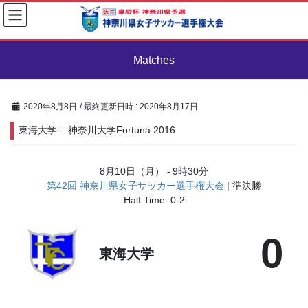
コ
ナ
ン
ビ
テ
ゲ
ン
ー
Matches
ツ
シ
へ
ョ
ス
ン
キ
に
2020年8月8日
/ 最終更新日時 :
2020年8月17日
ッ
移
東海大学 – 神奈川大学Fortuna 2016
プ
動
8月10日（月）
-
9時30分
第42回 神奈川県女子サッカー選手権大会
| 準決勝
Half Time: 0-2
0
東海大学