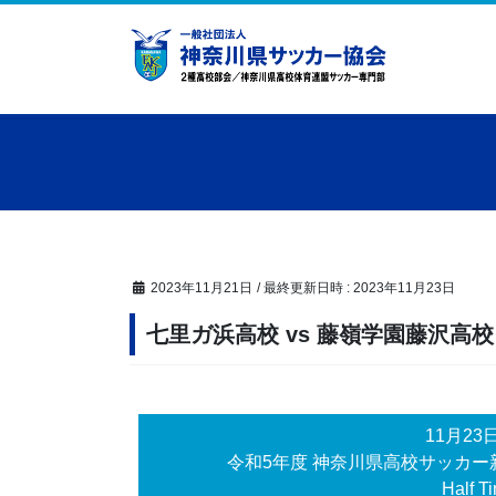
コ
ナ
ン
ビ
テ
ゲ
ン
ー
ツ
シ
へ
ョ
ス
ン
キ
に
ッ
移
プ
動
2023年11月21日
/ 最終更新日時 :
2023年11月23日
七里ガ浜高校 vs 藤嶺学園藤沢高校
11月23
令和5年度 神奈川県高校サッカー
Half Ti