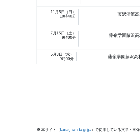
11月5日（日）
藤沢清流高
10時40分
7月15日（土）
藤嶺学園藤沢高
9時00分
5月3日（水）
藤嶺学園藤沢高
9時00分
※ 本サイト（
kanagawa-fa.gr.jp/
）で使用している文章・画像