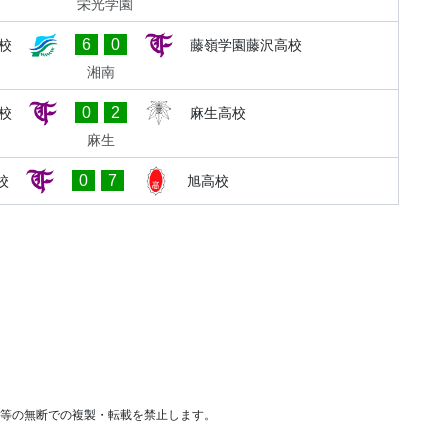
栄光学園
6
0
校
藤嶺学園藤沢高校
湘南
0
2
校
麻生高校
麻生
0
7
校
旭高校
等の無断での複製・転載を禁止します。