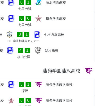
0
1
高校
藤沢清流高校
七里ガ浜
6
0
高校
鎌倉学園高校
七里ガ浜
3
1
校
七里ガ浜高校
南足柄体育センター
4
1
校
鵠沼高校
横山公園
藤嶺学園藤沢高校
3
1
高校
藤嶺学園藤沢高校
深沢
6
0
高校
藤嶺学園藤沢高校