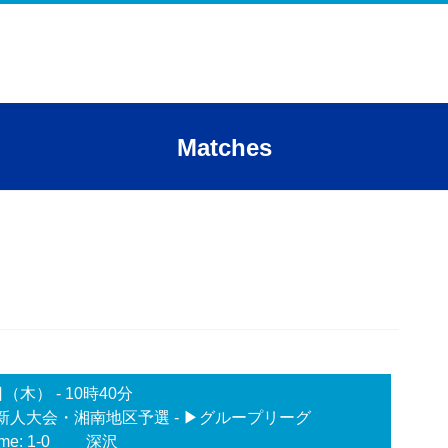
Matches
日（木）
-
10時40分
新人大会・湘南地区予選 - ▶グループリーグ
me: 1-0
深沢