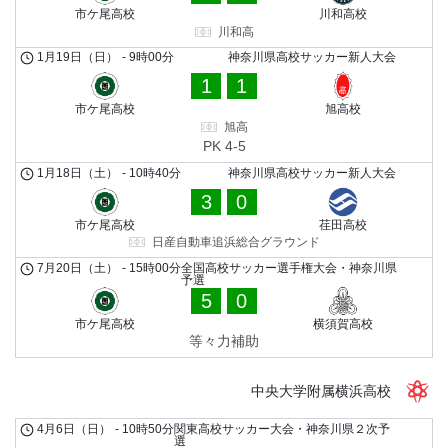
市ケ尾高校
川和高校
川和高
1月19日（日）
-
9時00分
神奈川県高校サッカー新人大会
1
1
市ケ尾高校
旭高校
旭高
PK 4-5
1月18日（土）
-
10時40分
神奈川県高校サッカー新人大会
3
0
市ケ尾高校
荏田高校
日産自動車追浜総合グラウンド
7月20日（土）
-
15時00分
全国高校サッカー選手権大会・神奈川県
予選
5
0
市ケ尾高校
横須賀高校
等々力補助
中央大学附属横浜高校
4月6日（日）
-
10時50分
関東高校サッカー大会・神奈川県２次予
選