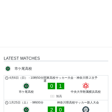
1
中央大学附属横浜高校
FULL TIME
旭高
LATEST MATCHES
市ケ尾高校
4月6日（日）
-
10時50分
関東高校サッカー大会・神奈川県２次予
選
0
1
市ケ尾高校
中央大学附属横浜高校
旭高
1月25日（土）
-
9時00分
神奈川県高校サッカー新人大会
2
0