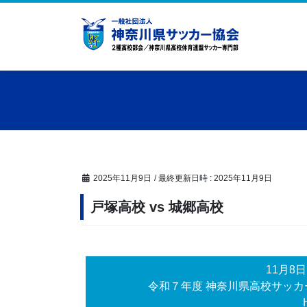
コ
ナ
ン
ビ
テ
ゲ
ン
ー
ツ
シ
へ
ョ
ス
ン
キ
に
ッ
移
プ
動
2025年11月9日
/ 最終更新日時 :
2025年11月9日
戸塚高校 vs 城郷高校
11月8
令和７年度 神奈川県高校サッ