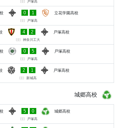
戸塚高
0
1
校
立花学園高校
戸塚高
4
2
校
戸塚高校
神奈川工大
0
5
校
戸塚高校
戸塚高
2
1
校
戸塚高校
新城高
城郷高校
5
0
校
城郷高校
戸塚高