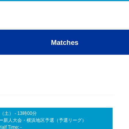
Matches
日（土）
-
13時00分
カー新人大会・横浜地区予選（予選リーグ）
Half Time: -