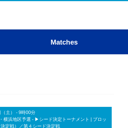
Matches
日（土）
-
9時00分
・横浜地区予選 - ▶シード決定トーナメント
| ブロッ
ド決定戦）／第４シード決定戦