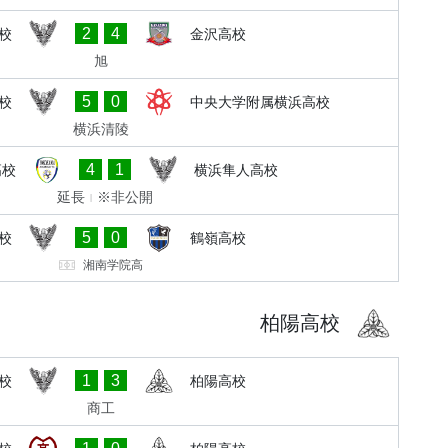
2
4
校
金沢高校
旭
5
0
校
中央大学附属横浜高校
横浜清陵
4
1
高校
横浜隼人高校
延長
※非公開
5
0
校
鶴嶺高校
湘南学院高
柏陽高校
1
3
校
柏陽高校
商工