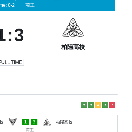
me: 0-2
商工
1
:
3
柏陽高校
FULL TIME
●
●
▲
●
×
1
3
校
柏陽高校
商工