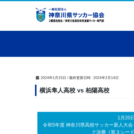
コ
ナ
ン
ビ
テ
ゲ
ン
ー
ツ
シ
へ
ョ
ス
ン
キ
に
ッ
移
プ
動
2024年1月15日
/ 最終更新日時 :
2024年2月14日
横浜隼人高校 vs 柏陽高校
1月20
令和5年度 神奈川県高校サッカー新人大会
ク決勝（第３シー