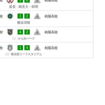
1
0
校
柏陽高校
延長
鶴見大・師岡
1
2
校
柏陽高校
横浜清陵
4
2
校
柏陽高校
かもめパーク
1
4
校
柏陽高校
横須賀リーフスタジアム