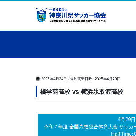
コ
ナ
ン
ビ
テ
ゲ
ン
ー
ツ
シ
へ
ョ
ス
ン
キ
に
ッ
移
プ
動
2025年4月24日
/ 最終更新日時 :
2025年4月29日
橘学苑高校 vs 横浜氷取沢高校
4月29
令和７年度 全国高校総合体育大会 サッカー
Half Time: 