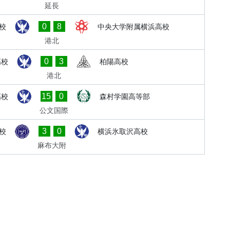
延長
0
8
校
中央大学附属横浜高校
港北
0
3
高校
柏陽高校
港北
15
0
高校
森村学園高等部
公文国際
3
0
校
横浜氷取沢高校
麻布大附