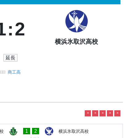
1
:
2
横浜氷取沢高校
延長
商工高
×
×
×
×
×
1
2
校
横浜氷取沢高校