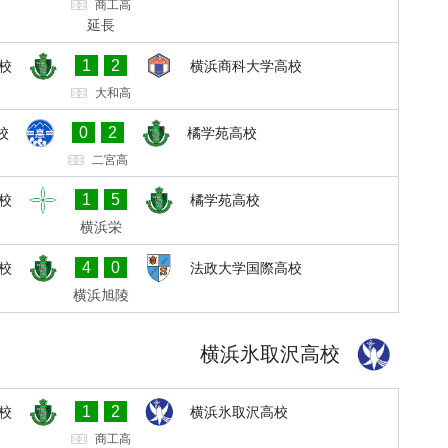
商工高
延長
1
2
校
横浜商科大学高校
大和高
0
2
校
橘学苑高校
二宮高
1
5
校
橘学苑高校
横浜栄
4
0
校
法政大学国際高校
横浜旭陵
横浜氷取沢高校
1
2
校
横浜氷取沢高校
商工高