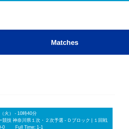
Matches
日（火）
-
10時40分
競技 神奈川県１次・２次予選 - Ｄブロック
| １回戦
0-0
Full Time: 1-1