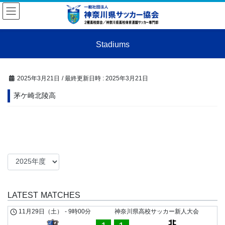
コ
ナ
ン
ビ
テ
ゲ
ン
ー
Stadiums
ツ
シ
へ
ョ
ス
ン
キ
に
2025年3月21日
/ 最終更新日時 :
2025年3月21日
ッ
移
茅ケ崎北陵高
プ
動
LATEST MATCHES
11月29日（土）
-
9時00分
神奈川県高校サッカー新人大会