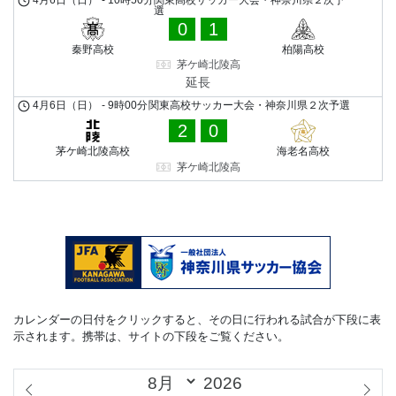
選
0
1
秦野高校
柏陽高校
茅ケ崎北陵高
延長
4月6日（日）
-
9時00分
関東高校サッカー大会・神奈川県２次予選
2
0
茅ケ崎北陵高校
海老名高校
茅ケ崎北陵高
カレンダーの日付をクリックすると、その日に行われる試合が下段に表
示されます。携帯は、サイトの下段をご覧ください。