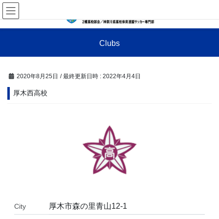
コ
ナ
ン
ビ
テ
ゲ
ン
ー
Clubs
ツ
シ
へ
ョ
ス
ン
キ
に
2020年8月25日
/ 最終更新日時 :
2022年4月4日
ッ
移
厚木西高校
プ
動
厚木市森の里青山12-1
City