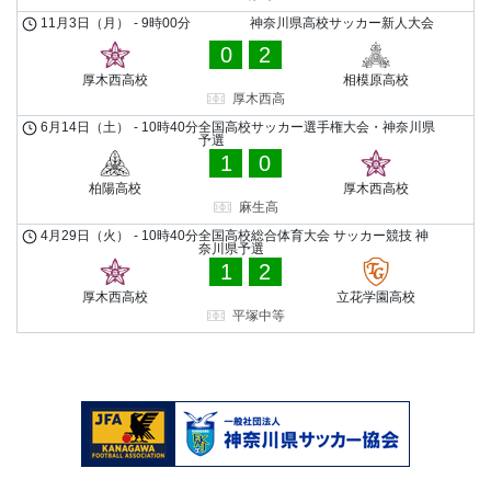
11月3日（月）
-
9時00分
神奈川県高校サッカー新人大会
0
2
厚木西高校
相模原高校
厚木西高
6月14日（土）
-
10時40分
全国高校サッカー選手権大会・神奈川県
予選
1
0
柏陽高校
厚木西高校
麻生高
4月29日（火）
-
10時40分
全国高校総合体育大会 サッカー競技 神
奈川県予選
1
2
厚木西高校
立花学園高校
平塚中等