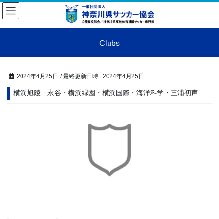
コ
ナ
ン
ビ
テ
ゲ
ン
ー
Clubs
ツ
シ
へ
ョ
ス
ン
キ
に
2024年4月25日
/ 最終更新日時 :
2024年4月25日
ッ
移
横浜旭陵・永谷・横浜緑園・横浜国際・海洋科学・三浦初声
プ
動