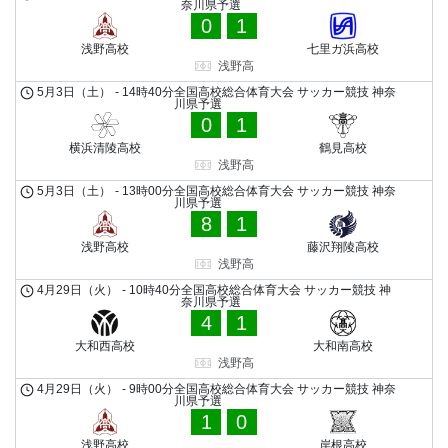
奈川県予選
0
1
浅野高校
七里ガ浜高校
浅野高
5月3日（土）
-
14時40分
全国高校総合体育大会 サッカー競技 神奈
川県予選
0
1
横浜清陵高校
鶴見高校
浅野高
5月3日（土）
-
13時00分
全国高校総合体育大会 サッカー競技 神奈
川県予選
8
1
浅野高校
藤沢翔陵高校
浅野高
4月29日（火）
-
10時40分
全国高校総合体育大会 サッカー競技 神
奈川県予選
4
1
大和西高校
大和南高校
浅野高
4月29日（火）
-
9時00分
全国高校総合体育大会 サッカー競技 神奈
川県予選
1
0
浅野高校
岸根高校