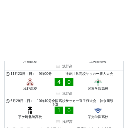
6
1
荏田高校
岸根高校
浅野高
11月30日（日）
-
13時00分
神奈川県高校サッカー新人大会
16
0
浅野高校
松陽高校
浅野高
11月23日（日）
-
10時30分
神奈川県高校サッカー新人大会
2
0
岸根高校
上矢部高校
浅野高
11月23日（日）
-
9時00分
神奈川県高校サッカー新人大会
4
0
浅野高校
関東学院高校
浅野高
6月29日（日）
-
10時40分
全国高校サッカー選手権大会・神奈川県
予選
1
0
茅ケ崎北陵高校
栄光学園高校
浅野高