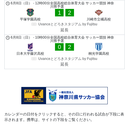
6月8日（日）
-
12時00分
全国高校総合体育大会 サッカー競技 神奈
川県予選
1
2
平塚学園高校
川崎市立橘高校
Uvanceとどろきスタジアム by Fujitsu
延長
6月8日（日）
-
10時00分
全国高校総合体育大会 サッカー競技 神奈
川県予選
0
2
日本大学藤沢高校
桐光学園高校
Uvanceとどろきスタジアム by Fujitsu
延長
カレンダーの日付をクリックすると、その日に行われる試合が下段に表
示されます。携帯は、サイトの下段をご覧ください。