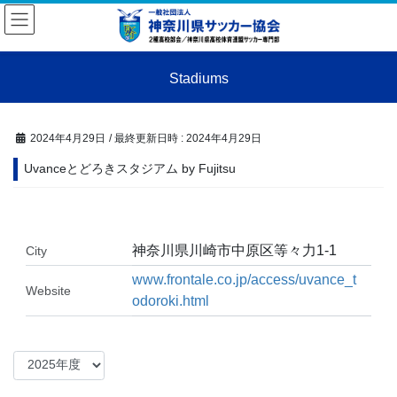
コ
ナ
ン
ビ
テ
ゲ
ン
ー
Stadiums
ツ
シ
へ
ョ
ス
ン
キ
に
2024年4月29日
/ 最終更新日時 :
2024年4月29日
ッ
移
Uvanceとどろきスタジアム by Fujitsu
プ
動
神奈川県川崎市中原区等々力1-1
City
www.frontale.co.jp/access/uvance_t
Website
odoroki.html