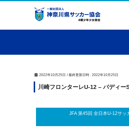
コ
ナ
ン
ビ
テ
ゲ
ン
ー
ツ
シ
へ
ョ
ス
ン
キ
に
ッ
移
プ
動
2022年10月25日
/ 最終更新日時 :
2022年10月25日
川崎フロンターレU-12 – バディー
JFA 第45回 全日本U-1