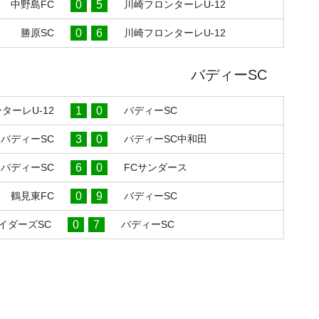
0
5
中野島FC
川崎フロンターレU-12
0
6
勝原SC
川崎フロンターレU-12
バディーSC
1
0
ターレU-12
バディーSC
3
0
バディーSC
バディーSC中和田
6
0
バディーSC
FCサンダース
0
9
鶴見東FC
バディーSC
0
7
イダーズSC
バディーSC