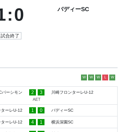
1
:
0
バディーSC
試合終了
W
W
W
L
W
2
3
Cパーシモン
川崎フロンターレU-12
AET
1
0
ターレU-12
バディーSC
4
1
ターレU-12
横浜深園SC