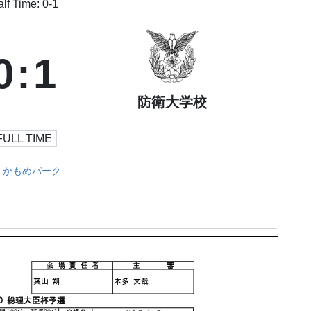
lf Time: 0-1
0
:
1
防衛大学校
FULL TIME
かもめパーク