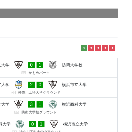
○
●
●
●
●
0
1
立大学
防衛大学校
かもめパーク
2
0
立大学
横浜市立大学
神奈川工科大学グラウンド
3
1
立大学
横浜商科大学
防衛大学校グラウンド
0
1
科大学
横浜市立大学