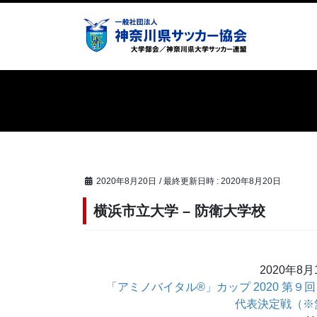
コ
ナ
ン
ビ
テ
ゲ
ン
ー
ツ
シ
へ
ョ
ス
ン
キ
に
ッ
移
プ
動
2020年8月20日
/ 最終更新日時 :
2020年8月20日
横浜市立大学 – 防衛大学校
2020年8
「アミノバイタル®」カップ 2020 第９
代表決定戦（※