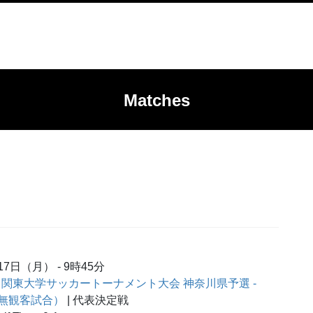
Matches
月17日（月）
-
9時45分
回 関東大学サッカートーナメント大会 神奈川県予選 -
無観客試合）
| 代表決定戦