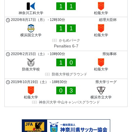
1
1
神奈川工科大学
松蔭大学
2020年8月17日（月）
-
12時30分
総理大臣杯
1
1
横浜国立大学
松蔭大学
かもめパーク
Penalties 6-7
2020年2月15日（土）
-
10時00分
県知事杯
1
0
防衛大学校
松蔭大学
防衛大学校グラウンド
2019年10月19日（土）
-
18時30分
県大学リーグ
0
3
松蔭大学
横浜市立大学
神奈川大学 中山キャンパスグラウンド