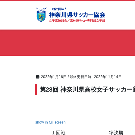
コ
ナ
ン
ビ
テ
ゲ
ン
ー
ツ
シ
へ
ョ
ス
ン
キ
に
ッ
移
プ
動
2022年1月16日
/ 最終更新日時 :
2022年11月14日
第28回 神奈川県高校女子サッカー
show in full screen
１回戦
準決勝