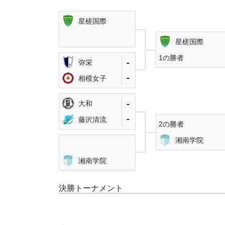
星槎国際
星槎国際
1の勝者
-
弥栄
-
相模女子
-
大和
-
藤沢清流
2の勝者
湘南学院
湘南学院
決勝トーナメント