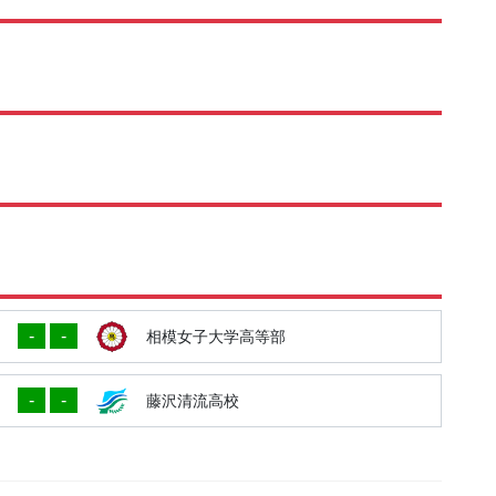
-
-
相模女子大学高等部
-
-
藤沢清流高校