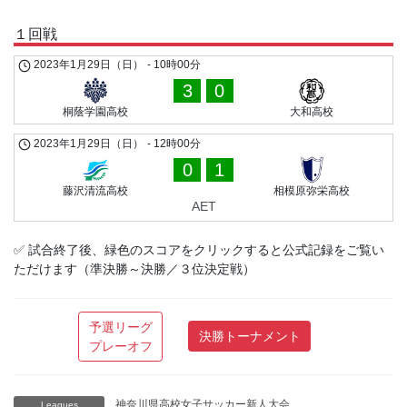
１回戦
2023年1月29日（日）
-
10時00分
3
0
桐蔭学園高校
大和高校
2023年1月29日（日）
-
12時00分
0
1
藤沢清流高校
相模原弥栄高校
AET
✅ 試合終了後、緑色のスコアをクリックすると公式記録をご覧い
ただけます（準決勝～決勝／３位決定戦）
予選リーグ
決勝トーナメント
プレーオフ
神奈川県高校女子サッカー新人大会
Leagues