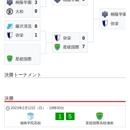
3
桐蔭学園
0
大和
桐蔭学園
弥栄
0
藤沢清流
1
弥栄
0
弥栄
7
星槎国際
星槎国際
決勝トーナメント
決勝
2023年2月12日（日）
-
10時30分
1
5
湘南学院高校
星槎国際高校湘南