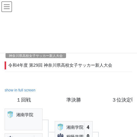
コ
ナ
ン
ビ
テ
ゲ
ン
ー
Competitions
ツ
シ
へ
ョ
ス
ン
キ
に
2022年11月14日
/ 最終更新日時 :
2023年2月6日
ッ
移
神奈川県高校女子サッカー新人大会
プ
動
令和4年度 第29回 神奈川県高校女子サッカー新人大会
show in full screen
１回戦
準決勝
３位決定戦
湘南学院
4
湘南学院
0
桐蔭学園