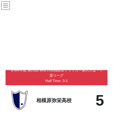
コ
ナ
ン
ビ
テ
ゲ
ン
ー
Matches
ツ
シ
へ
ョ
ス
ン
キ
に
2022年11月14日
/ 最終更新日時 :
2022年11月14日
ッ
移
相模原弥栄高校 vs 相洋高校
プ
動
2022年11月13日（日）
-
10時00分
令和4年度 第29回 神奈川県高校女子サッカー新人大会 - 予
選リーグ
Half Time: 3-1
5
相模原弥栄高校