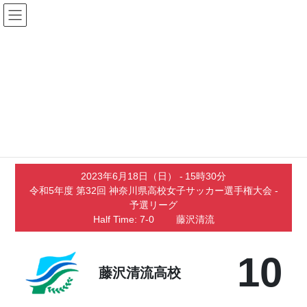
コ
ナ
ン
ビ
テ
ゲ
ン
ー
Matches
ツ
シ
へ
ョ
ス
ン
キ
に
2023年7月21日
/ 最終更新日時 :
2023年7月22日
ッ
移
藤沢清流高校 vs 神奈川総合高校
プ
動
2023年6月18日（日）
-
15時30分
令和5年度 第32回 神奈川県高校女子サッカー選手権大会 -
予選リーグ
Half Time: 7-0
藤沢清流
10
藤沢清流高校