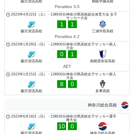
藤沢清流高校
桐蔭学園高校
Penalties 3-5
2023年4月22日（土）
-
13時30分
神奈川県高校総合体育大会 女子
サッカー大会
1
1
藤沢清流高校
三浦学苑高校
Penalties 4-2
2023年1月29日（日）
-
12時00分
神奈川県高校女子サッカー新人
大会
0
1
藤沢清流高校
相模原弥栄高校
AET
2023年1月15日（日）
-
12時00分
神奈川県高校女子サッカー新人
大会
8
0
藤沢清流高校
多摩高校
神奈川総合高校
2023年6月18日（日）
-
15時30分
神奈川県高校女子サッカー選手
権大会
10
0
藤沢清流高校
神奈川総合高校