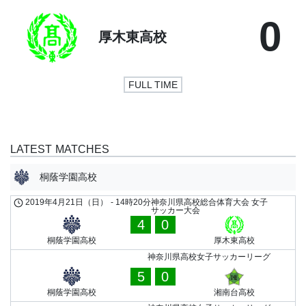
0
厚木東高校
FULL TIME
LATEST MATCHES
桐蔭学園高校
2019年4月21日（日）
-
14時20分
神奈川県高校総合体育大会 女子
サッカー大会
4
0
桐蔭学園高校
厚木東高校
神奈川県高校女子サッカーリーグ
5
0
桐蔭学園高校
湘南台高校