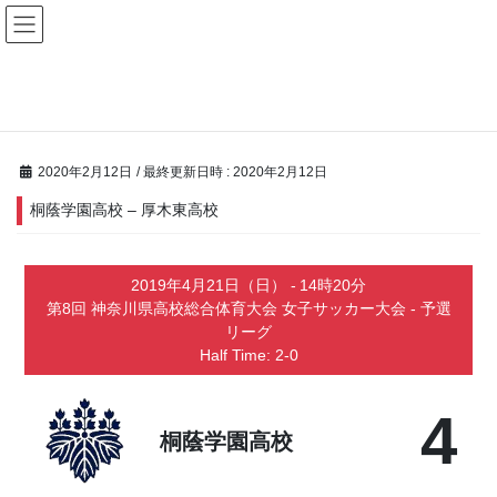
コ
ナ
ン
ビ
テ
ゲ
ン
ー
Matches
ツ
シ
へ
ョ
ス
ン
キ
に
2020年2月12日
/ 最終更新日時 :
2020年2月12日
ッ
移
桐蔭学園高校 – 厚木東高校
プ
動
2019年4月21日（日）
-
14時20分
第8回 神奈川県高校総合体育大会 女子サッカー大会 - 予選
リーグ
Half Time: 2-0
4
桐蔭学園高校