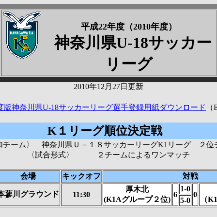
平成22年度（2010年度）
神奈川県U-18サッカー
リーグ
2010年12月27日更新
0年度版神奈川県U-18サッカーリーグ選手登録用紙ダウンロード
（E
K１リーグ順位決定戦
加チーム〉 神奈川県Ｕ－１８サッカーリーグK1リーグ ２位
〈試合形式〉 ２チームによるワンマッチ
会場
キックオフ
対戦
1-0
厚木北
本蓼川グラウンド
11:30
6
0
(K1Aグループ２位)
（K
5-0