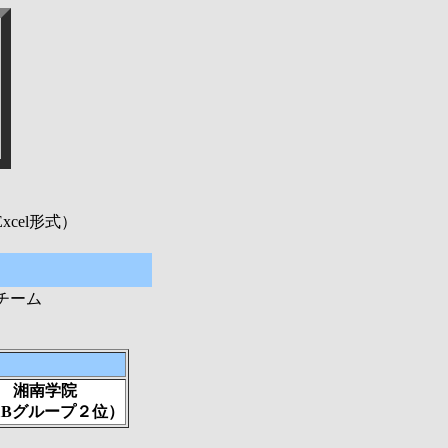
xcel形式）
チーム
湘南学院
1Bグループ２位）