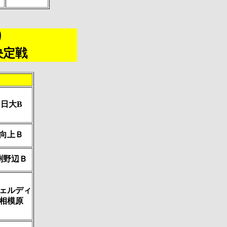
り
決定戦
日大B
向上Ｂ
渕野辺Ｂ
ェルディ
相模原