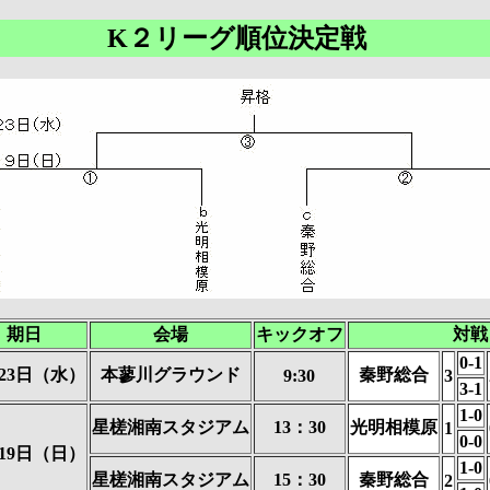
K２リーグ順位決定戦
期日
会場
キックオフ
対戦
0-1
月23日（水）
本蓼川グラウンド
秦野総合
9:30
3
3-1
1-0
星槎湘南スタジアム
13：30
光明相模原
1
0-0
月19日（日）
1-0
星槎湘南スタジアム
15：30
秦野総合
2