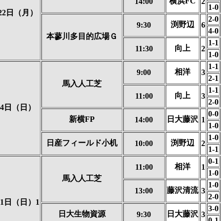
横浜FC
14:00
2
1-0
22日（月）
2-0
渕野辺
9:30
6
4-0
本蓼川多目的広場Ｇ
1-1
向上
11:30
2
1-0
1-1
相洋
9:00
3
2-1
馬入人工芝
1-1
向上
11:00
3
2-0
月4日（日）
0-0
新横FP
日大藤沢
14:00
1
1-0
1-0
日産フィールド小机
渕野辺
10:00
2
1-1
0-1
相洋
11:00
1
1-0
馬入人工芝
1-0
藤沢清流
13:00
3
2-0
11日（日）1
3-0
日大生物資源
日大藤沢
9:30
3
0-1