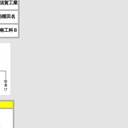
須賀工業
相模田名
南工科Ｂ
Ｂ