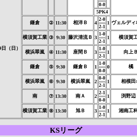
0-0
5PK4
2-0
鎌倉
相洋Ｂ
ヴェルディ
②
11:30
4
1
2-1
1-0
横須賀工業
藤沢清流Ｂ
横須賀
③
9:30
3
1
2-1
19日（日）
1-0
横浜翠嵐
座間Ｂ
向上
④
11:30
3
1
2-1
1-0
鎌倉
鎌倉Ｂ
橘
⑤
9:30
1
0
0-0
0-0
横浜翠嵐
横浜翠嵐
相模田
⑥
9:30
2
1
2-1
2-1
南
南Ａ
渕野辺
⑦
13:30
2
1
0-0
1-0
横須賀工業
旭Ｂ
湘南工
⑧
13:30
3
1
2-1
KSリーグ