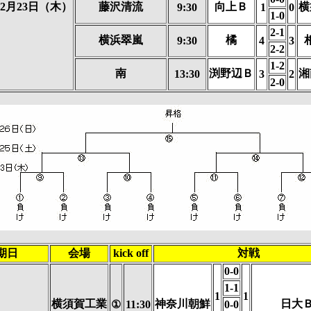
12月23日（木）
藤沢清流
向上Ｂ
横
9:30
1
0
1-0
2-1
横浜翠嵐
橘
9:30
4
3
2-2
1-2
南
渕野辺Ｂ
湘
13:30
3
2
2-0
期日
会場
kick off
対戦
0-0
1-1
1
1
横須賀工業
神奈川朝鮮
日大
①
11:30
0-0