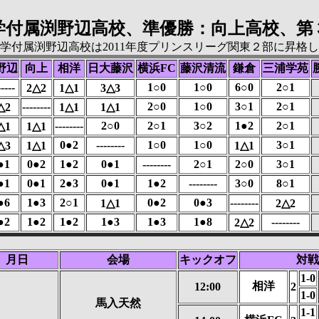
学付属渕野辺高校、準優勝：向上高校、第
学付属渕野辺高校は2011年度プリンスリーグ関東２部に昇格
野辺
向上
相洋
日大藤沢
横浜FC
藤沢清流
鎌倉
三浦学苑
-----
1○0
1○0
6○0
2○1
2△2
1△1
3△3
--------
2○0
1○0
3○1
2○1
△2
1△1
1△1
--------
2○0
2○1
3○2
1●2
2○1
△1
1△1
0●2
--------
1○0
1○0
3○1
△3
1△1
1△1
●1
0●2
1●2
0●1
--------
2○1
2○0
3○1
●1
0●1
2●3
0●1
1●2
--------
3○0
8○1
●6
1●3
2○1
0●2
0●3
--------
1△1
2△2
●2
1●2
1●2
1●3
1●3
1●8
--------
2△2
月日
会場
キックオフ
対戦
1-0
相洋
12:00
2
1-0
馬入天然
1-1