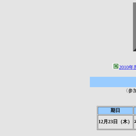
201
〈参
期日
12月23日（木）