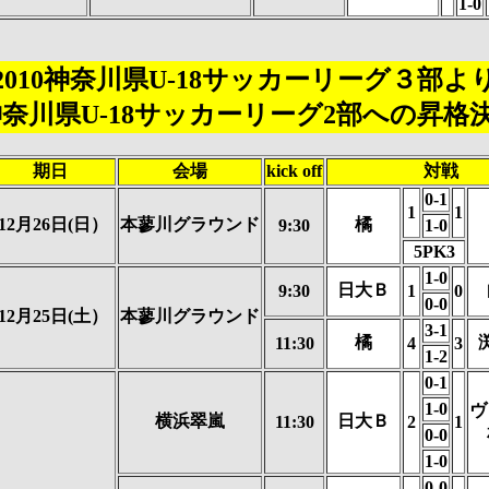
1-0
2010神奈川県U-18サッカーリーグ３部よ
1神奈川県U-18サッカーリーグ2部への昇格
期日
会場
kick off
対戦
0-1
1
1
12月26日(日）
本蓼川グラウンド
橘
9:30
1-0
5PK3
1-0
日大Ｂ
9:30
1
0
0-0
12月25日(土）
本蓼川グラウンド
3-1
橘
11:30
4
3
1-2
0-1
1-0
ヴ
横浜翠嵐
日大Ｂ
11:30
2
1
0-0
1-0
0-0