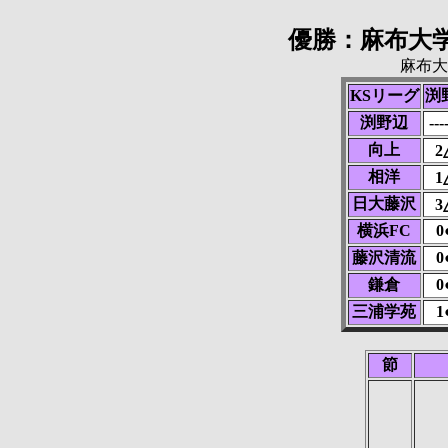
優勝：麻布大
麻布大
KSリーグ
渕
渕野辺
---
向上
2
相洋
1
日大藤沢
3
横浜FC
0
藤沢清流
0
鎌倉
0
三浦学苑
1
節