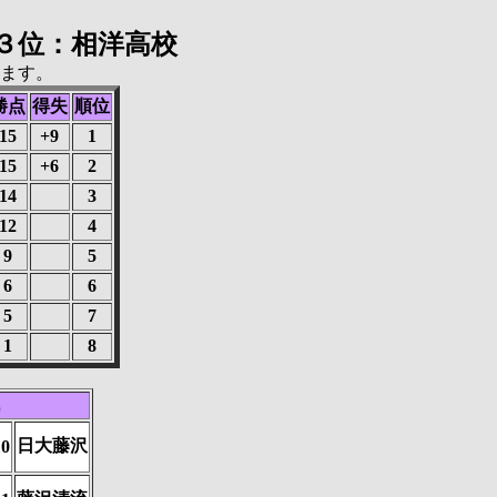
３位：相洋高校
します。
勝点
得失
順位
15
+9
1
15
+6
2
14
3
12
4
9
5
6
6
5
7
1
8
日大藤沢
0