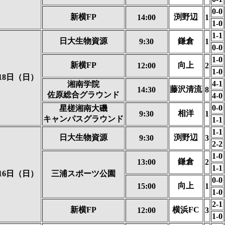
0-0
新横FP
渕野辺
14:00
1
1-0
1-1
日大生物資源
鎌倉
9:30
1
0-0
1-0
新横FP
向上
12:00
2
1-0
18日（日）
4-1
湘南学院
藤沢清流
14:30
8
佐原総合グラウンド
4-0
0-0
星槎湘南大磯
相洋
9:30
1
キャンパスグラウンド
1-1
1-1
日大生物資源
渕野辺
9:30
3
2-2
1-0
鎌倉
13:00
2
1-1
16日（日）
三浦スポーツ公園
0-0
向上
15:00
1
1-0
2-1
新横FP
横浜FC
12:00
3
1-0