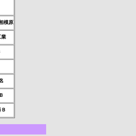
相模原
工業
Ｂ
名
Ｂ
科Ｂ