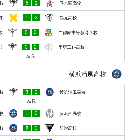
5
1
校
厚木西高校
1
2
部
鶴見高校
8
0
校
自修館中等教育学校
0
2
校
平塚工科高校
延長
横浜清風高校
3
2
校
横浜清風高校
延長
1
0
校
藤沢西高校
6
0
校
新栄高校