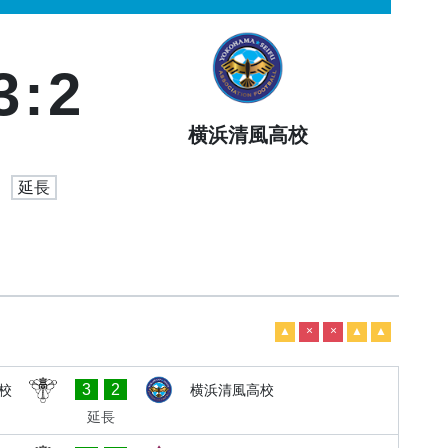
3
:
2
横浜清風高校
延長
▲
×
×
▲
▲
3
2
校
横浜清風高校
延長