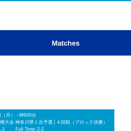
Matches
日（月）
-
9時00分
手権大会 神奈川県１次予選
| ４回戦（ブロック決勝）
1-1
Full Time: 2-2