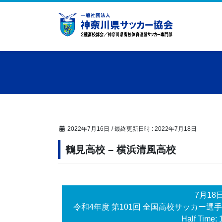
コ
ナ
ン
ビ
テ
ゲ
ン
ー
ツ
シ
へ
ョ
ス
ン
キ
に
ッ
移
プ
動
2022年7月16日
/ 最終更新日時 :
2022年7月18日
鶴見高校 – 横浜清風高校
7月18
令和4年度 第101回 全国高校サッカー選
Half Time: 