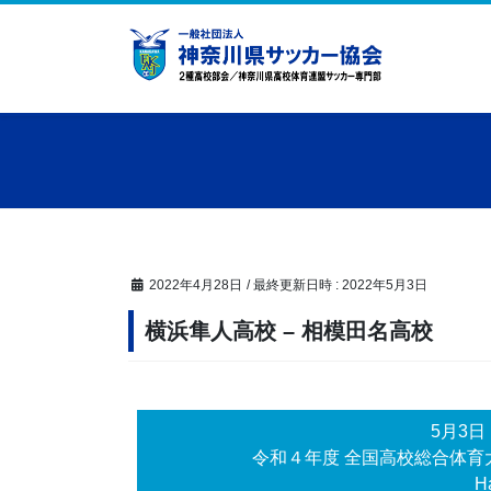
コ
ナ
ン
ビ
テ
ゲ
ン
ー
ツ
シ
へ
ョ
ス
ン
キ
に
ッ
移
プ
動
2022年4月28日
/ 最終更新日時 :
2022年5月3日
横浜隼人高校 – 相模田名高校
5月3
令和４年度 全国高校総合体育
Ha