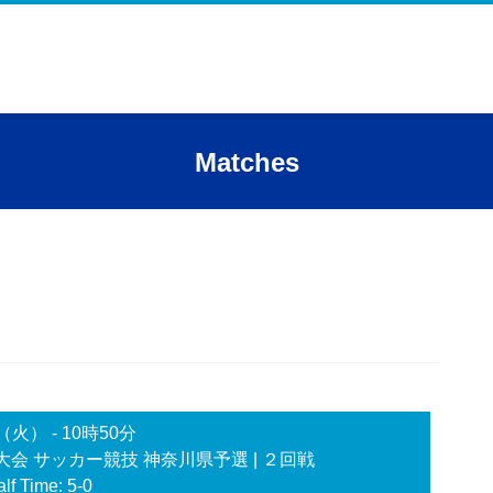
Matches
日（火）
-
10時50分
大会 サッカー競技 神奈川県予選
| ２回戦
lf Time: 5-0