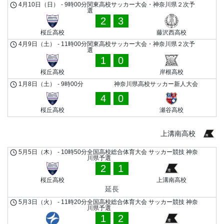
4月10日（日）
-
9時00分
関東高校サッカー大会・神奈川県２次予
選
2
3
桜丘高校
藤沢西高校
4月9日（土）
-
11時00分
関東高校サッカー大会・神奈川県２次予
選
1
0
桜丘高校
岸根高校
1月8日（土）
-
9時00分
神奈川県高校サッカー新人大会
4
0
桜丘高校
瀬谷高校
上溝南高校
5月5日（木）
-
10時50分
全国高校総合体育大会 サッカー競技 神奈
川県予選
2
1
桜丘高校
上溝南高校
延長
5月3日（火）
-
11時20分
全国高校総合体育大会 サッカー競技 神奈
川県予選
1
2