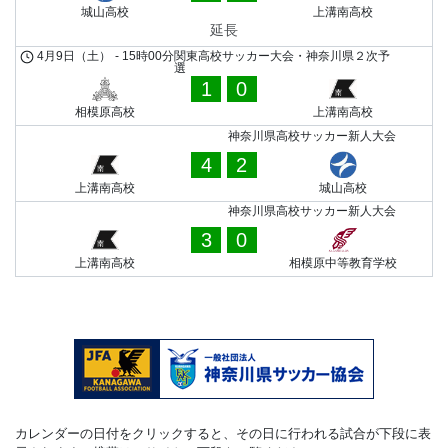
城山高校
上溝南高校
延長
4月9日（土）
-
15時00分
関東高校サッカー大会・神奈川県２次予
選
1
0
相模原高校
上溝南高校
神奈川県高校サッカー新人大会
4
2
上溝南高校
城山高校
神奈川県高校サッカー新人大会
3
0
上溝南高校
相模原中等教育学校
カレンダーの日付をクリックすると、その日に行われる試合が下段に表