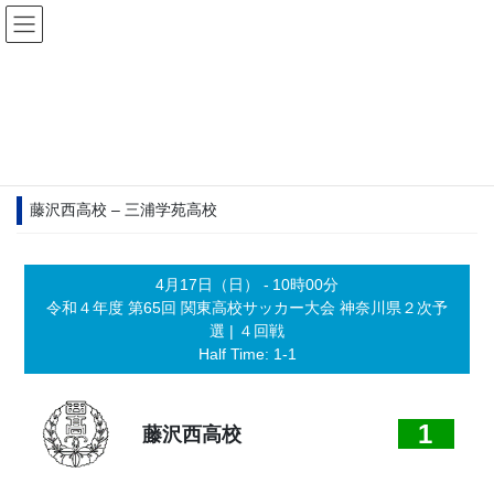
コ
ナ
ン
ビ
テ
ゲ
ン
ー
Matches
ツ
シ
へ
ョ
ス
ン
キ
に
2022年4月16日
/ 最終更新日時 :
2022年4月17日
ッ
移
藤沢西高校 – 三浦学苑高校
プ
動
4月17日（日）
-
10時00分
令和４年度 第65回 関東高校サッカー大会 神奈川県２次予
選
| ４回戦
Half Time: 1-1
1
藤沢西高校