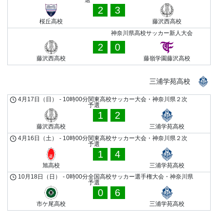
選
2
3
桜丘高校
藤沢西高校
神奈川県高校サッカー新人大会
2
0
藤沢西高校
藤嶺学園藤沢高校
三浦学苑高校
4月17日（日）
-
10時00分
関東高校サッカー大会・神奈川県２次
予選
1
2
藤沢西高校
三浦学苑高校
4月16日（土）
-
10時00分
関東高校サッカー大会・神奈川県２次
予選
1
4
旭高校
三浦学苑高校
10月18日（日）
-
0時00分
全国高校サッカー選手権大会・神奈川県
予選
0
6
市ケ尾高校
三浦学苑高校