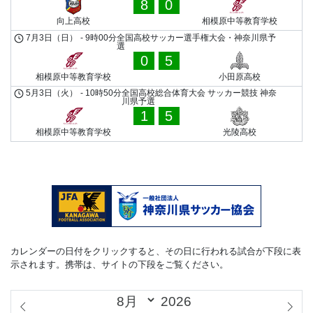
8
0
向上高校
相模原中等教育学校
7月3日（日）
-
9時00分
全国高校サッカー選手権大会・神奈川県予
選
0
5
相模原中等教育学校
小田原高校
5月3日（火）
-
10時50分
全国高校総合体育大会 サッカー競技 神奈
川県予選
1
5
相模原中等教育学校
光陵高校
カレンダーの日付をクリックすると、その日に行われる試合が下段に表
示されます。携帯は、サイトの下段をご覧ください。