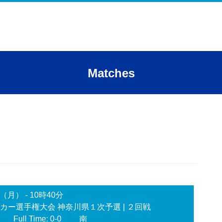
Matches
日（月）
-
10時40分
サッカー選手権大会 神奈川県１次予選
| ２回戦
Full Time: 0-0
南