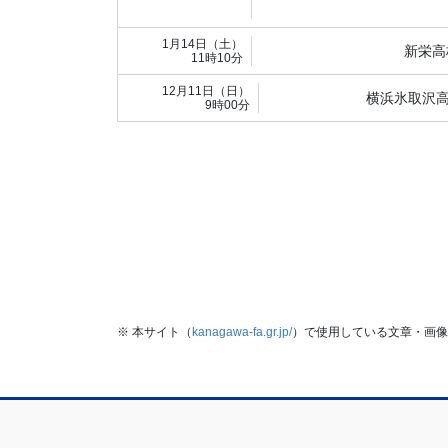
1月14日（土）
新栄高
11時10分
12月11日（日）
横浜氷取沢
9時00分
※ 本サイト（
kanagawa-fa.gr.jp/
）で使用している文章・画像