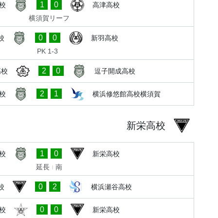
1
0
校
高津高校
横須賀リーフ
0
0
校
新羽高校
PK 1-3
2
0
高校
逗子開成高校
2
1
校
横浜修悠館高校横須賀
新栄高校
1
0
校
新栄高校
延長
南
0
2
校
横浜瀬谷高校
0
0
校
新栄高校