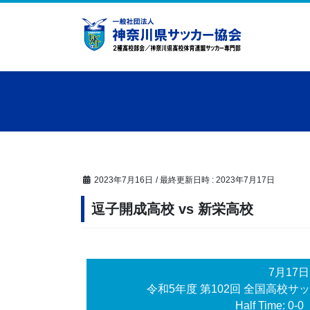
コ
ナ
ン
ビ
テ
ゲ
ン
ー
ツ
シ
へ
ョ
ス
ン
キ
に
ッ
移
プ
動
2023年7月16日
/ 最終更新日時 :
2023年7月17日
逗子開成高校 vs 新栄高校
7月17
令和5年度 第102回 全国高校
Half Time: 0-0