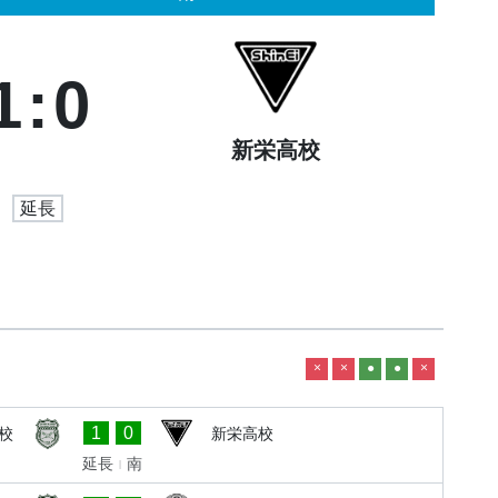
1
:
0
新栄高校
延長
×
×
●
●
×
1
0
校
新栄高校
延長
南