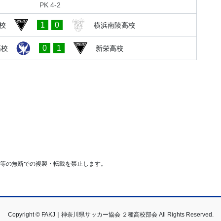
PK 4-2
1
0
校
横浜南陵高校
0
1
高校
新栄高校
等の無断での複製・転載を禁止します。
Copyright © FAKJ｜神奈川県サッカー協会 ２種高校部会 All Rights Reserved.