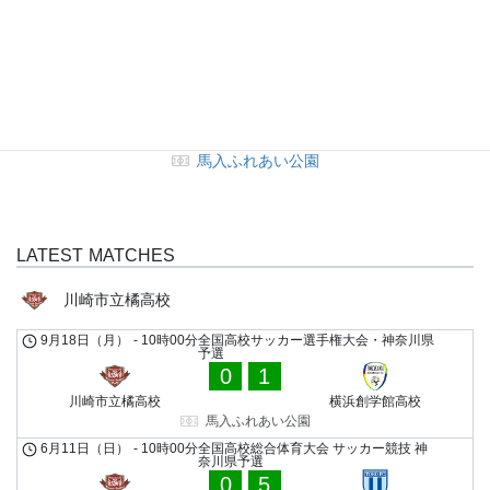
1
横浜創学館高校
FULL TIME
馬入ふれあい公園
LATEST MATCHES
川崎市立橘高校
9月18日（月）
-
10時00分
全国高校サッカー選手権大会・神奈川県
予選
0
1
川崎市立橘高校
横浜創学館高校
馬入ふれあい公園
6月11日（日）
-
10時00分
全国高校総合体育大会 サッカー競技 神
奈川県予選
0
5