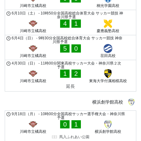
川崎市立橘高校
桐光学園高校
6月10日（土）
-
10時50分
全国高校総合体育大会 サッカー競技 神
奈川県予選
4
1
川崎市立橘高校
慶應義塾高校
6月4日（日）
-
9時30分
全国高校総合体育大会 サッカー競技 神奈
川県予選
5
0
川崎市立橘高校
荏田高校
4月30日（日）
-
11時00分
関東高校サッカー大会・神奈川県２次
予選
1
2
川崎市立橘高校
東海大学付属相模高校
延長
横浜創学館高校
9月18日（月）
-
10時00分
全国高校サッカー選手権大会・神奈川県
予選
0
1
川崎市立橘高校
横浜創学館高校
馬入ふれあい公園