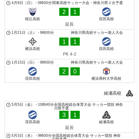
4月9日（日）
-
0時00分
関東高校サッカー大会・神奈川県２次予選
2
1
桜丘高校
荏田高校
延長
1月21日（土）
-
9時00分
神奈川県高校サッカー新人大会
1
1
横浜高校
荏田高校
PK 4-2
1月15日（日）
-
9時00分
神奈川県高校サッカー新人大会
2
0
荏田高校
横浜商科大学高校
綾瀬高校
5月5日（金）
-
10時40分
全国高校総合体育大会 サッカー競技 神奈
川県予選
3
1
荏田高校
綾瀬高校
延長
5月3日（水）
-
9時00分
全国高校総合体育大会 サッカー競技 神奈