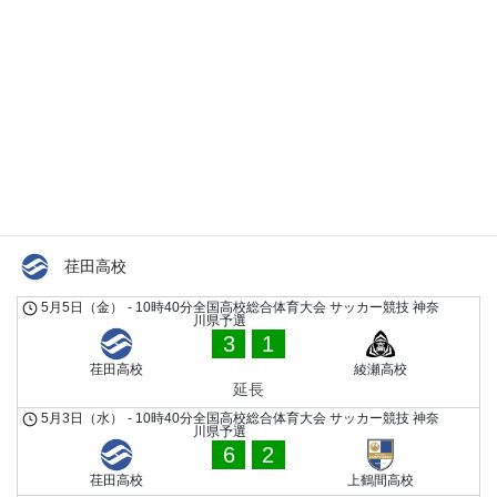
1
綾瀬高校
延長
LATEST MATCHES
荏田高校
5月5日（金）
-
10時40分
全国高校総合体育大会 サッカー競技 神奈
川県予選
3
1
荏田高校
綾瀬高校
延長
5月3日（水）
-
10時40分
全国高校総合体育大会 サッカー競技 神奈
川県予選
6
2
荏田高校
上鶴間高校