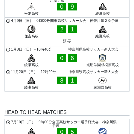
川県予選
0
9
松陽高校
綾瀬高校
4月9日（日）
-
0時00分
関東高校サッカー大会・神奈川県２次予選
2
1
住吉高校
綾瀬高校
延長
1月8日（日）
-
10時40分
神奈川県高校サッカー新人大会
0
6
綾瀬高校
光明学園相模原高校
11月20日（日）
-
12時20分
神奈川県高校サッカー新人大会
3
1
綾瀬高校
綾瀬西高校
HEAD TO HEAD MATCHES
7月10日（日）
-
9時00分
全国高校サッカー選手権大会・神奈川県
予選
0
5