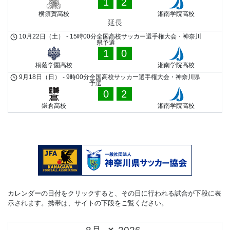
1
2
横須賀高校
湘南学院高校
延長
10月22日（土）
-
15時00分
全国高校サッカー選手権大会・神奈川
県予選
1
0
桐蔭学園高校
湘南学院高校
9月18日（日）
-
9時00分
全国高校サッカー選手権大会・神奈川県
予選
0
2
鎌倉高校
湘南学院高校
カレンダーの日付をクリックすると、その日に行われる試合が下段に表
示されます。携帯は、サイトの下段をご覧ください。