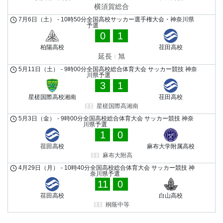
横須賀総合
7月6日（土）
-
10時50分
全国高校サッカー選手権大会・神奈川県
予選
0
1
柏陽高校
荏田高校
延長
旭
5月11日（土）
-
9時00分
全国高校総合体育大会 サッカー競技 神奈
川県予選
3
1
星槎国際高校湘南
荏田高校
星槎国際高湘南
5月3日（金）
-
9時00分
全国高校総合体育大会 サッカー競技 神奈
川県予選
1
0
荏田高校
麻布大学附属高校
麻布大附高
4月29日（月）
-
10時40分
全国高校総合体育大会 サッカー競技 神
奈川県予選
11
0
荏田高校
白山高校
桐蔭中等