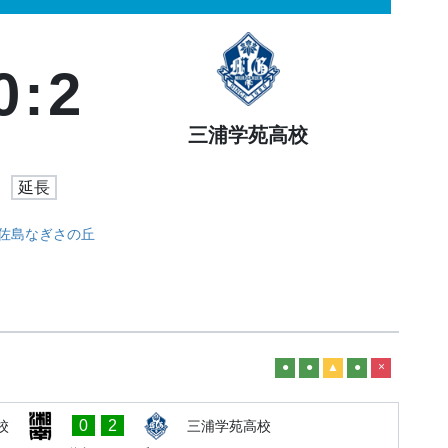
0
:
2
三浦学苑高校
延長
佐島なぎさの丘
●
●
▲
●
×
0
2
校
三浦学苑高校