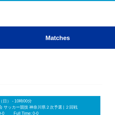
Matches
日（日）
-
10時00分
会 サッカー競技 神奈川県２次予選
| ２回戦
0-0
Full Time: 0-0