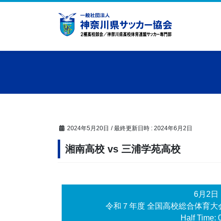
コ
ナ
ン
ビ
テ
ゲ
ン
ー
ツ
シ
へ
ョ
ス
ン
キ
に
ッ
移
プ
動
2024年5月20日
/ 最終更新日時 :
2024年6月2日
湘南高校 vs 三浦学苑高校
6月2
令和７年度 全国高校総合体育大
Half Time: 