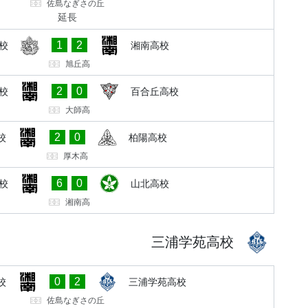
佐島なぎさの丘
延長
1
2
校
湘南高校
旭丘高
2
0
校
百合丘高校
大師高
2
0
校
柏陽高校
厚木高
6
0
校
山北高校
湘南高
三浦学苑高校
0
2
校
三浦学苑高校
佐島なぎさの丘