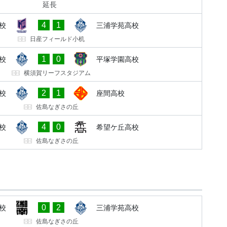
延長
4
1
校
三浦学苑高校
日産フィールド小机
1
0
校
平塚学園高校
横須賀リーフスタジアム
2
1
校
座間高校
佐島なぎさの丘
4
0
校
希望ケ丘高校
佐島なぎさの丘
0
2
校
三浦学苑高校
佐島なぎさの丘