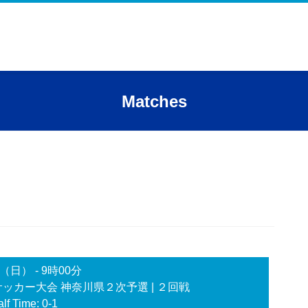
Matches
日（日）
-
9時00分
校サッカー大会 神奈川県２次予選
| ２回戦
lf Time: 0-1