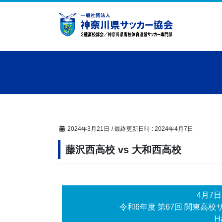
コ
ナ
ン
ビ
テ
ゲ
ン
ー
ツ
シ
へ
ョ
ス
ン
キ
に
ッ
移
プ
動
2024年3月21日
/ 最終更新日時 :
2024年4月7日
藤沢西高校 vs 大和西高校
4月7
令和6年度 第67回 関東高
Ha