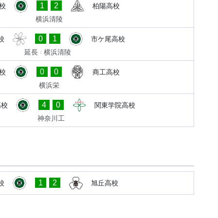
1
2
校
柏陽高校
横浜清陵
0
1
校
市ケ尾高校
延長
横浜清陵
0
0
校
商工高校
横浜栄
4
0
高校
関東学院高校
神奈川工
1
2
校
旭丘高校