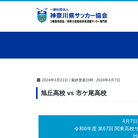
コ
ナ
ン
ビ
テ
ゲ
ン
ー
ツ
シ
へ
ョ
ス
ン
キ
に
ッ
移
プ
動
2024年3月21日
/ 最終更新日時 :
2024年4月7日
旭丘高校 vs 市ケ尾高校
4月7
令和6年度 第67回 関東高
Ha