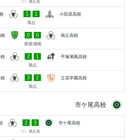
旭丘高
1
1
校
小田原高校
旭丘
0
0
湘南
旭丘高校
星槎湘南
2
1
高校
平塚湘風高校
旭丘
3
2
高校
立花学園高校
旭丘
市ケ尾高校
2
3
校
市ケ尾高校
旭丘高