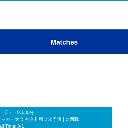
Matches
日（日）
-
9時30分
校サッカー大会 神奈川県２次予選
| ２回戦
lf Time: 0-1