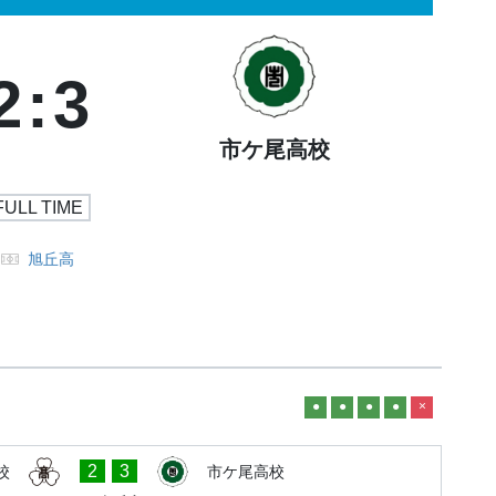
2
:
3
市ケ尾高校
FULL TIME
旭丘高
●
●
●
●
×
2
3
校
市ケ尾高校