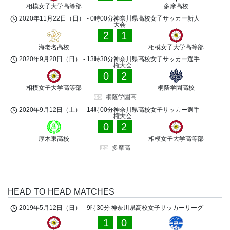
相模女子大学高等部
多摩高校
2020年11月22日（日）
-
0時00分
神奈川県高校女子サッカー新人
大会
2
1
海老名高校
相模女子大学高等部
2020年9月20日（日）
-
13時30分
神奈川県高校女子サッカー選手
権大会
0
2
相模女子大学高等部
桐蔭学園高校
桐蔭学園高
2020年9月12日（土）
-
14時00分
神奈川県高校女子サッカー選手
権大会
0
2
厚木東高校
相模女子大学高等部
多摩高
HEAD TO HEAD MATCHES
2019年5月12日（日）
-
9時30分
神奈川県高校女子サッカーリーグ
1
0