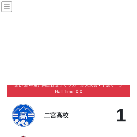
コ
ナ
ン
ビ
テ
ゲ
ン
ー
Matches
ツ
シ
へ
ョ
ス
ン
キ
に
2020年11月20日
/ 最終更新日時 :
2020年12月27日
ッ
移
二宮高校 – 相模女子大学高等部
プ
動
2020年12月27日（日）
-
0時00分
第27回 神奈川県高校女子サッカー新人大会 - 予選リーグ
Half Time: 0-0
1
二宮高校