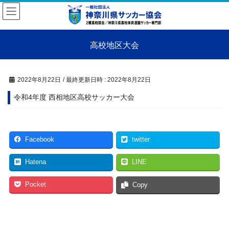
コ
ナ
ン
ビ
テ
ゲ
ン
ー
高校地区大会
ツ
シ
へ
ョ
ス
ン
キ
に
2022年8月22日
/ 最終更新日時 :
2022年8月22日
ッ
移
令和4年度 西相地区高校サッカー大会
プ
動
Facebook
twitter
Hatena
LINE
Pocket
Copy