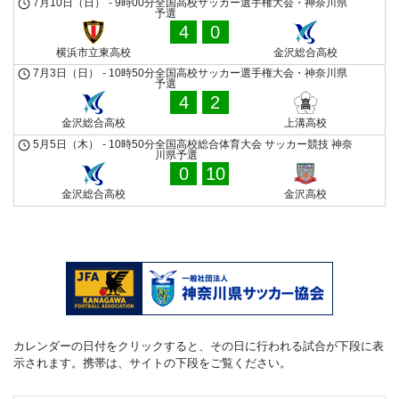
7月10日（日）
-
9時00分
全国高校サッカー選手権大会・神奈川県
予選
4
0
横浜市立東高校
金沢総合高校
7月3日（日）
-
10時50分
全国高校サッカー選手権大会・神奈川県
予選
4
2
金沢総合高校
上溝高校
5月5日（木）
-
10時50分
全国高校総合体育大会 サッカー競技 神奈
川県予選
0
10
金沢総合高校
金沢高校
カレンダーの日付をクリックすると、その日に行われる試合が下段に表
示されます。携帯は、サイトの下段をご覧ください。