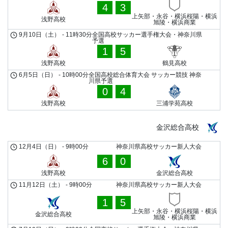
4
3
上矢部・永谷・横浜桜陽・横浜
浅野高校
旭陵・横浜商業
9月10日（土）
-
11時30分
全国高校サッカー選手権大会・神奈川県
予選
1
5
浅野高校
鶴見高校
6月5日（日）
-
10時00分
全国高校総合体育大会 サッカー競技 神奈
川県予選
0
4
浅野高校
三浦学苑高校
金沢総合高校
12月4日（日）
-
9時00分
神奈川県高校サッカー新人大会
6
0
浅野高校
金沢総合高校
11月12日（土）
-
9時00分
神奈川県高校サッカー新人大会
1
5
上矢部・永谷・横浜桜陽・横浜
金沢総合高校
旭陵・横浜商業