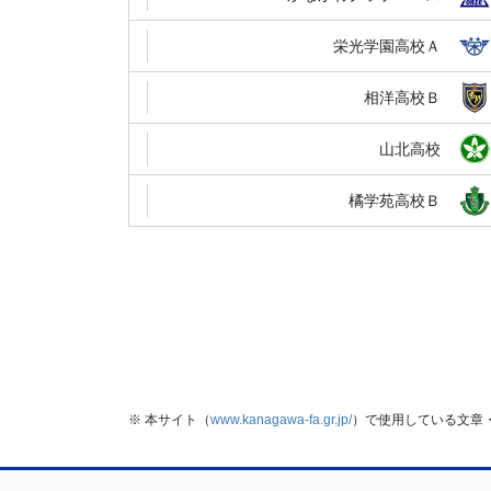
栄光学園高校Ａ
相洋高校Ｂ
山北高校
橘学苑高校Ｂ
※ 本サイト（
www.kanagawa-fa.gr.jp/
）で使用している文章