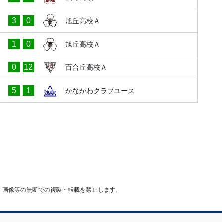
3
0
旭丘高校Ａ
1
0
旭丘高校Ａ
0
12
百合丘高校Ａ
5
1
かながわクラブユース
・画像等の無断での複製・転載を禁止します。