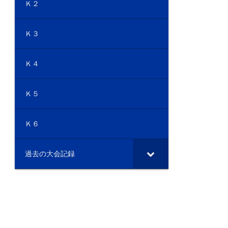
Ｋ２
Ｋ３
Ｋ４
Ｋ５
Ｋ６
過去の大会記録