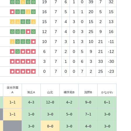
19
7
6
1
0
39
7
32
○
○
△
○
○
16
7
5
1
1
20
5
15
●
○
○
△
○
15
7
4
3
0
15
2
13
△
△
○
○
△
12
7
4
0
3
25
9
16
○
○
○
●
○
10
7
3
1
3
10
21
-11
△
○
○
○
●
6
7
2
0
5
9
21
-12
●
○
●
●
●
3
7
1
0
6
3
33
-30
●
●
●
●
●
0
7
0
0
7
2
25
-23
●
●
●
●
●
栄光学園
A
旭丘A
山北
橘学苑B
浅野B
かながわ
1–1
4–3
12–0
4–2
9–0
6–1
1–1
1–0
3–0
5–0
7–1
3–0
3–0
0–0
3–0
4–0
3–0