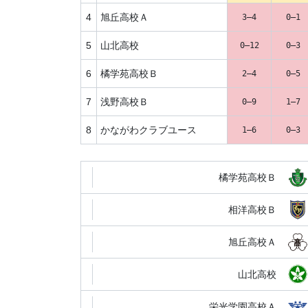
4
旭丘高校Ａ
3–4
0–1
5
山北高校
0–12
0–3
6
橘学苑高校Ｂ
2–4
0–5
7
浅野高校Ｂ
0–9
1–7
8
かながわクラブユース
1–6
0–3
橘学苑高校Ｂ
相洋高校Ｂ
旭丘高校Ａ
山北高校
栄光学園高校Ａ