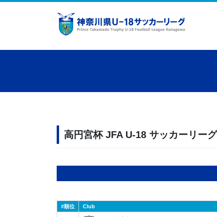
コ
ナ
ン
ビ
テ
ゲ
ン
ー
ツ
シ
へ
ョ
ス
ン
キ
に
ッ
移
プ
動
高円宮杯 JFA U-18 サッカーリー
#
Club