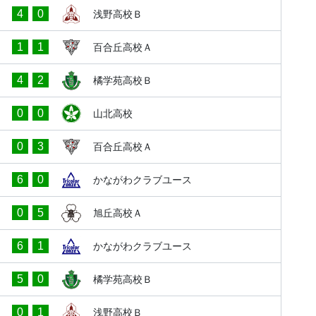
4
0
浅野高校Ｂ
1
1
百合丘高校Ａ
4
2
橘学苑高校Ｂ
0
0
山北高校
0
3
百合丘高校Ａ
6
0
かながわクラブユース
0
5
旭丘高校Ａ
6
1
かながわクラブユース
5
0
橘学苑高校Ｂ
0
1
浅野高校Ｂ