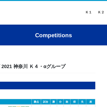
Ｋ１
Ｋ２
Competitions
グ 2021 神奈川 Ｋ４・αグループ
勝点
試合
勝
分
敗
得
失
差