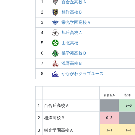
1
百合丘高校Ａ
2
相洋高校Ｂ
3
栄光学園高校Ａ
4
旭丘高校Ａ
5
山北高校
6
橘学苑高校Ｂ
7
浅野高校Ｂ
8
かながわクラブユース
百合丘A
相洋B
1
百合丘高校Ａ
3–0
2
相洋高校Ｂ
0–3
3
栄光学園高校Ａ
1–1
1–1