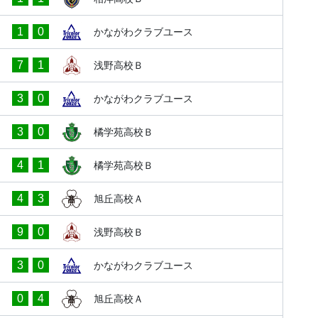
1
0
かながわクラブユース
7
1
浅野高校Ｂ
3
0
かながわクラブユース
3
0
橘学苑高校Ｂ
4
1
橘学苑高校Ｂ
4
3
旭丘高校Ａ
9
0
浅野高校Ｂ
3
0
かながわクラブユース
0
4
旭丘高校Ａ