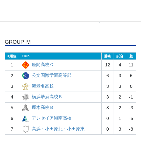
岸根高校
6
1
1
0
藤沢翔陵高校
7
0
3
-13
GROUP Ｍ
#
Club
勝点
試合
差
座間高校Ｃ
1
12
4
11
公文国際学園高等部
2
6
3
6
海老名高校
3
3
3
0
横浜翠嵐高校Ｂ
4
3
2
-1
厚木高校Ｂ
5
3
2
-3
アレセイア湘南高校
6
0
1
-5
高浜・小田原北・小田原東
7
0
3
-8