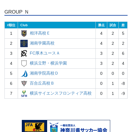
GROUP Ｎ
#
Club
勝点
試合
差
相洋高校Ｅ
1
4
2
5
湘南学園高校
2
4
2
2
FC厚木ユースＡ
3
3
2
6
横浜立野・横浜学園
4
3
2
4
湘南学院高校Ｄ
5
0
0
0
百合丘高校Ｂ
6
0
1
-8
横浜サイエンスフロンティア高校
7
0
1
-9