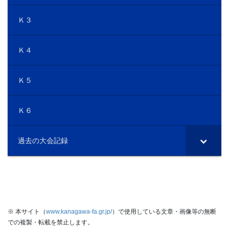
Ｋ３
Ｋ４
Ｋ５
Ｋ６
過去の大会記録
※ 本サイト（
www.kanagawa-fa.gr.jp/
）で使用している文章・画像等の無断
での複製・転載を禁止します。