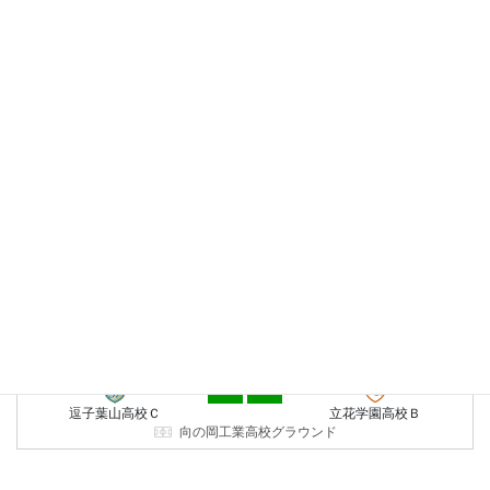
FIXTURES
2026年8月30日（日）
-
8時30分
神奈川県U-18サッカーリーグ・
Ｋ６
-
-
逗子葉山高校Ｃ
湘南台高校
湘南台高校
2026年9月6日（日）
-
10時50分
神奈川県U-18サッカーリーグ・
Ｋ６
-
-
向の岡工業・川崎工科・麻生総
逗子葉山高校Ｃ
合
平塚江南高校
2026年9月13日（日）
-
10時50分
神奈川県U-18サッカーリーグ・
Ｋ６
-
-
逗子葉山高校Ｃ
立花学園高校Ｂ
向の岡工業高校グラウンド