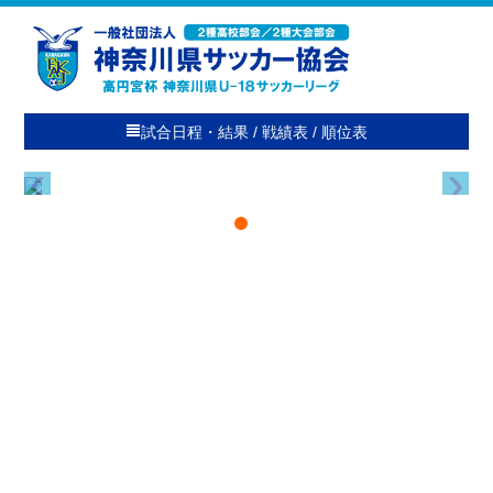
試合日程・結果 / 戦績表 / 順位表
‹
›
HOME
１ 部
２ 部
３ 部
プレミア / プリンス
高校部会