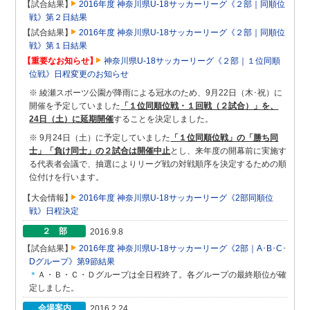
【試合結果】
2016年度 神奈川県U-18サッカーリーグ《２部｜同順位
戦》第２日結果
【試合結果】
2016年度 神奈川県U-18サッカーリーグ《２部｜同順位
戦》第１日結果
【重要なお知らせ】
神奈川県U-18サッカーリーグ《２部｜１位同順
位戦》日程変更のお知らせ
※ 綾瀬スポーツ公園が降雨による冠水のため、9月22日（木･祝）に
開催を予定していました
「１位同順位戦・１回戦（２試合）」を、
24日（土）に延期開催
することを決定しました。
※ 9月24日（土）に予定していました
「１位同順位戦」の「勝ち同
士」「負け同士」の２試合は開催中止
とし、来年度の開幕前に実施す
る代表者会議で、抽選によりリーグ戦の対戦順序を決定するための順
位付けを行います。
【大会情報】
2016年度 神奈川県U-18サッカーリーグ《2部同順位
戦》日程決定
２ 部
2016.9.8
【試合結果】
2016年度 神奈川県U-18サッカーリーグ《2部｜A･B･C･
Dグループ》第9節結果
＊
Ａ・Ｂ・Ｃ・Ｄグループは全日程終了。各グループの最終順位が確
定しました。
会場案内
2016.2.24